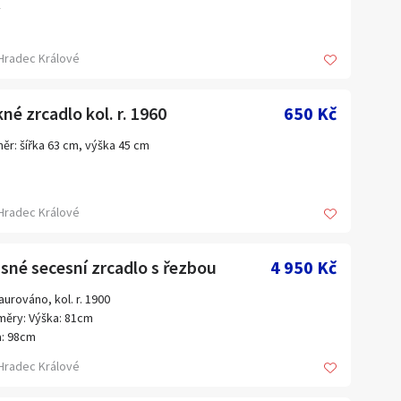
y
Hradec Králové
né zrcadlo kol. r. 1960
650 Kč
ěr: šířka 63 cm, výška 45 cm
Hradec Králové
sné secesní zrcadlo s řezbou
4 950 Kč
aurováno, kol. r. 1900
ěry: Výška: 81cm
a: 98cm
Hradec Králové