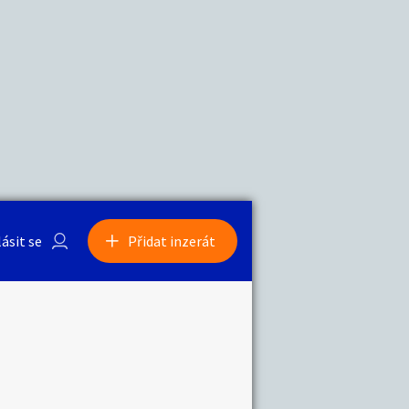
a
Zvířata
lásit se
Přidat inzerát
obby
Sběratelství
ní
Ostatní