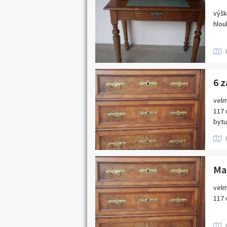
výšk
hlou
6 z
velm
117 
bytu
Man
velm
117 