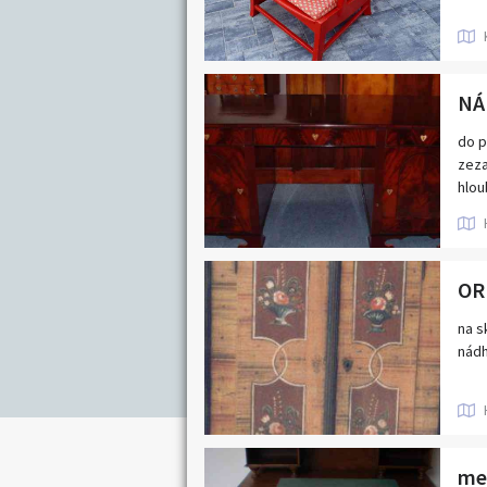
Nabídka/poptávk
Jihočeský kraj
Karlovarský kraj
Královéhradecký kraj
NÁ
Moravskoslezský kraj
do p
zeza
Pardubický kraj
hlou
Středočeský kraj
Zlínský kraj
na s
nádh
men