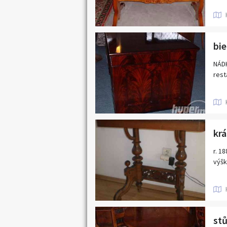
NÁDH
rest
r. 1
výšk
stů