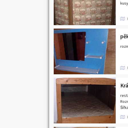
kus
pěk
rozm
Krá
rest
Rozm
Šířk