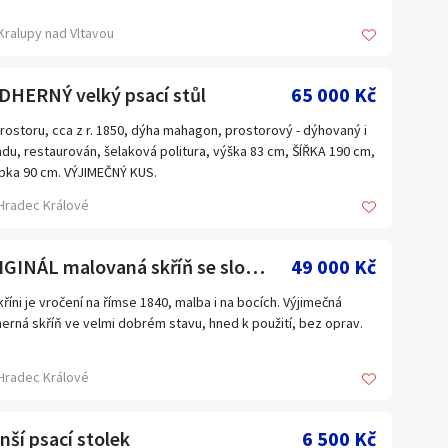
a
Jihomoravský kraj
Kralupy nad Vltavou
Kraj Vysočina
DHERNÝ velký psací stůl
Liberecký kraj
65 000 Kč
Olomoucký kraj
rostoru, cca z r. 1850, dýha mahagon, prostorový - dýhovaný i
du, restaurován, šelaková politura, výška 83 cm, ŠÍŘKA 190 cm,
Plzeňský kraj
bka 90 cm. VÝJIMEČNÝ KUS.
Ústecký kraj
Hradec Králové
Zahraničí
ORIGINÁL malovaná skříň se sloupky z r. 1840
49 000 Kč
kříni je vročení na římse 1840, malba i na bocích. Výjimečná
erná skříň ve velmi dobrém stavu, hned k použití, bez oprav.
Hradec Králové
ší psací stolek
6 500 Kč