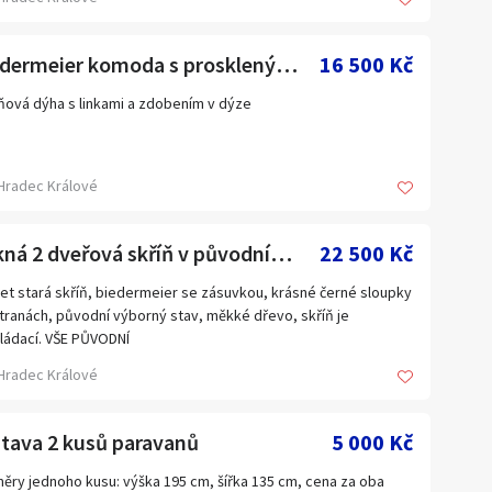
biedermeier komoda s proskleným nástavcem
16 500 Kč
ňová dýha s linkami a zdobením v dýze
Hradec Králové
pěkná 2 dveřová skříň v původním výborném stavu
22 500 Kč
let stará skříň, biedermeier se zásuvkou, krásné černé sloupky
tranách, původní výborný stav, měkké dřevo, skříň je
ládací. VŠE PŮVODNÍ
I. pol. 19. stol.
Hradec Králové
a: 190 cm
a: 128cm
bka: 68cm
stava 2 kusů paravanů
5 000 Kč
MEČNÝ KUS!
ěry jednoho kusu: výška 195 cm, šířka 135 cm, cena za oba