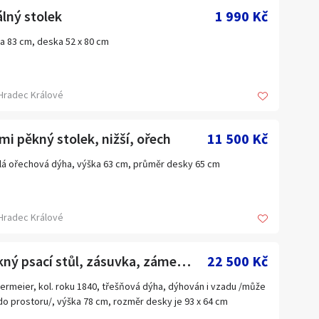
lný stolek
1 990 Kč
a 83 cm, deska 52 x 80 cm
Hradec Králové
mi pěkný stolek, nižší, ořech
11 500 Kč
lá ořechová dýha, výška 63 cm, průměr desky 65 cm
Hradec Králové
Pěkný psací stůl, zásuvka, zámek, klíč
22 500 Kč
ermeier, kol. roku 1840, třešňová dýha, dýhován i vzadu /může
do prostoru/, výška 78 cm, rozměr desky je 93 x 64 cm