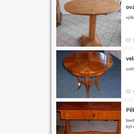
ová
výšk
vel
svět
bied
být 