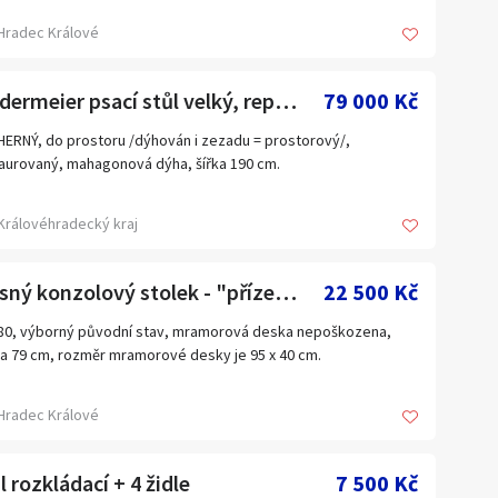
Hradec Králové
biedermeier psací stůl velký, reprezentativní
79 000 Kč
ERNÝ, do prostoru /dýhován i zezadu = prostorový/,
aurovaný, mahagonová dýha, šířka 190 cm.
Královéhradecký kraj
krásný konzolový stolek - "přízední" /ke zdi/
22 500 Kč
880, výborný původní stav, mramorová deska nepoškozena,
a 79 cm, rozměr mramorové desky je 95 x 40 cm.
Hradec Králové
l rozkládací + 4 židle
7 500 Kč