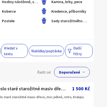
Hodiny nástěnné, stolní
Kamna, krby, pece
Koberce
Kredence, příborníky
Hlavní město Praha
Večer
Postele
Sady starožitného nábytku
Jihomoravský kraj
egiony
Hledat v
Další
 s personalizací nabídek, zasíláním
Nabídka/poptávka
textu
filtry
gových materiálů a upozornění.
lní cena
Řadit od
Kč
Křeslo staré starožitné masiv dřevo, moc pěkné, retro
1 500 Kč
lo staré starožitné masiv dřevo, moc pěkné, retro, Kralupy.
Hlavní město Praha