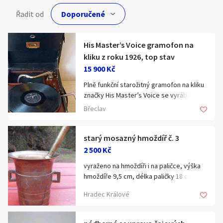
Hledat v textu
Řadit od
His Master’s Voice gramofon na
kliku z roku 1926, top stav
15 900 Kč
Nabídka/poptávka
Plně funkční starožitný gramofon na kliku
značky His Master’s Voice se vyráběl v k
letech 1926 – 1929 a je ve výjimečně
Břeclav
zachovalém stavu.
Na vnitřní straně víka gramofonu se
nachází slavné logo His Master’s Voice s
starý mosazný hmoždíř č. 3
ikonickým motivem psa Nippera, který
2 500 Kč
soustředěně naslouchá hlasu svého
vyraženo na hmoždíři i na paličce, výška
zesnulého pána. Toto ikonické logo má
hmoždíře 9,5 cm, délka paličky 18 cm.
symbolizovat kvalitu zvukové
reprodukce dobových gramofonů His
Hradec Králové
Master’s Voice, protože pejsek hlas
svého pána z gramodesky bezpečně
poznává.