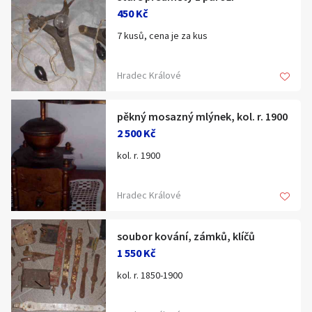
450 Kč
7 kusů, cena je za kus
Hradec Králové
pěkný mosazný mlýnek, kol. r. 1900
2 500 Kč
kol. r. 1900
Hradec Králové
soubor kování, zámků, klíčů
1 550 Kč
kol. r. 1850-1900