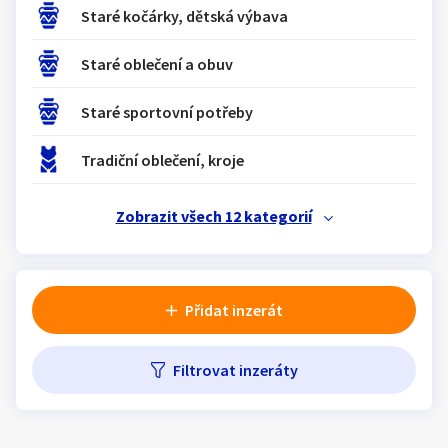
Klíčové slovo:
Neuvedeno
Staré kočárky, dětská výbava
Km
Lokalita:
Neuvedeno
Staré oblečení a obuv
Staré sportovní potřeby
Celá ČR
Hlavní město Praha
Tradiční oblečení, kroje
Ráno
Večer
Jihočeský kraj
E-mail
Zobrazit všech 12 kategorií
Jihomoravský kraj
Zobrazit všechny regiony
Přidat inzerát
Souhlasím s personalizací nabídek, zasíláním
Stáří inzerátu
marketingových materiálů a upozornění.
Filtrovat inzeráty