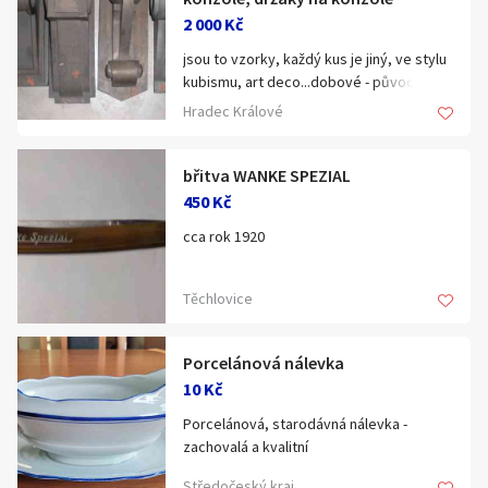
2 000 Kč
jsou to vzorky, každý kus je jiný, ve stylu
kubismu, art deco...dobové - původní
Hradec Králové
břitva WANKE SPEZIAL
450 Kč
cca rok 1920
Těchlovice
Porcelánová nálevka
10 Kč
Porcelánová, starodávná nálevka -
zachovalá a kvalitní
Středočeský kraj