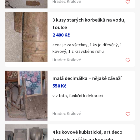
Hradec Králové
3 kusy starých korbelíků na vodu,
toulce
2 400 Kč
cena je za všechny, 1 ks je dřevěný, 1
kovový, 1 z kravského rohu
Hradec Králové
malá decimálka + nějaké závaží
550 Kč
viz foto, funkční k dekoraci
Hradec Králové
4 ks kovové kubistické, art deco
konzole, držáky na konzole