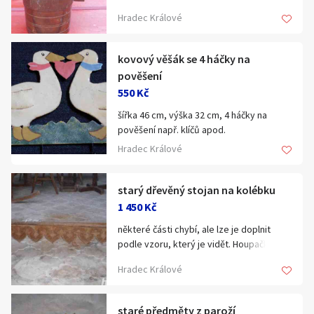
cm, délka paličky 18 cm.
Hradec Králové
kovový věšák se 4 háčky na
pověšení
550 Kč
šířka 46 cm, výška 32 cm, 4 háčky na
pověšení např. klíčů apod.
Hradec Králové
starý dřevěný stojan na kolébku
1 450 Kč
některé části chybí, ale lze je doplnit
podle vzoru, který je vidět. Houpačka pro
miminko, letopočet 1872, výška 200 cm,
Hradec Králové
šířka 130 cm, hloubka 75 cm
staré předměty z paroží