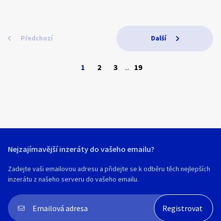
Předchozí
Další
1
2
3
...
19
Nejzajímavější inzeráty do vašeho emailu?
Zadejte vaši emailovou adresu a přidejte se k odběru těch nejlepších
inzerátu z našeho serveru do vašeho emailu.